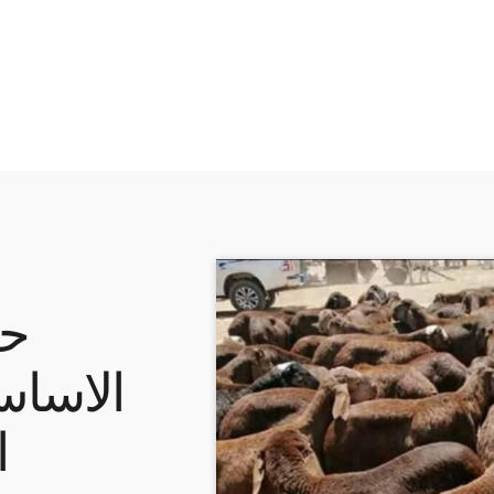
حا
الاسا
ا