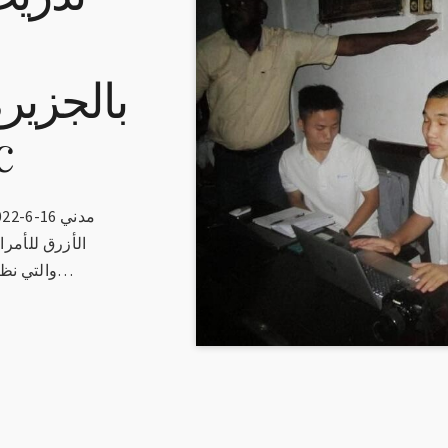
بالجزير
فحص
الأزرق للأمرا
وصيانة جهاز فحص الدم cbc، والتي نظمتها إدارة…