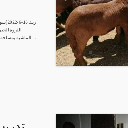
ربك 6
الثروة الحي
الماشية بمساحة حوالي (105,000)متر مربع بمنطقة لبنة…