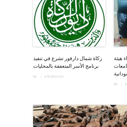
ء هيئة
زكاة شمال دارفور تشرع في تنفيذ
جامعات
برنامج الأسر المتعففة بالمحليات
ودانية
BY
4 YEARS
AGO
BY
4