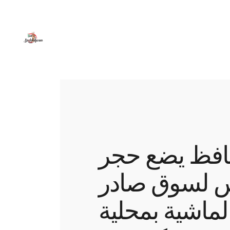
فظ يضع حجر
س لسوق صادر
لماشية بمحلية