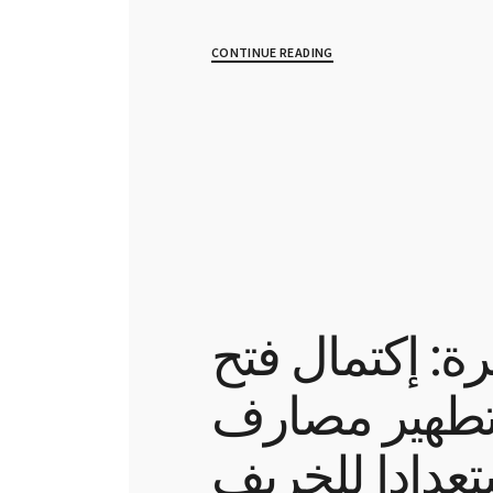
CONTINUE READING
رة: إكتمال فتح
طهير مصارف
تعدادا للخريف