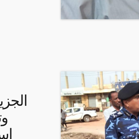
الجزي
وت
اس