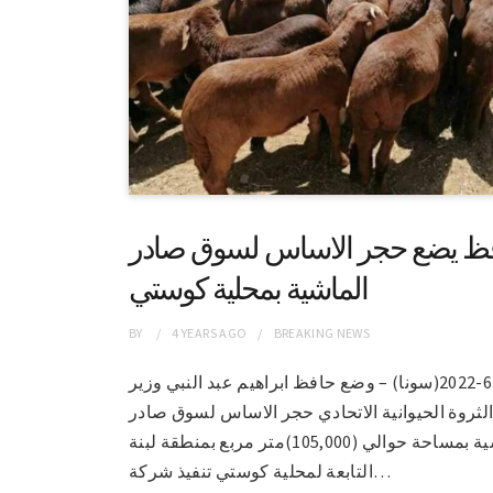
ظ يضع حجر الاساس لسوق صادر
الماشية بمحلية كوستي
BY
4 YEARS
AGO
BREAKING NEWS
ربك 16-6-2022(سونا) – وضع حافظ ابراهيم عبد النبي وزير
لثروة الحيوانية الاتحادي حجر الاساس لسوق صادر
الماشية بمساحة حوالي (105,000)متر مربع بمنطقة لبنة
التابعة لمحلية كوستي تنفيذ شركة…