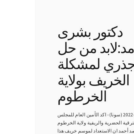
دكتور بشرى
د:لابد من حل
ذري لمشكلة
الخريف بولاية
الخرطوم
الخرطوم 16-6-2022 (سونا)- اكد الأمين العام للمجلس
لترقية الحضرية والريفية ولاية الخرطوم