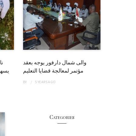
والى شمال دارفور يوجه بعقد
نا
مؤتمر لمعالجة قضايا التعليم
يسهم
BY
5 YEARS
AGO
Categories