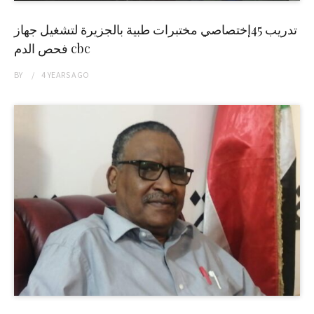
تدريب 45إختصاصي مختبرات طبية بالجزيرة لتشغيل جهاز
فحص الدم cbc
BY
4 YEARS
AGO