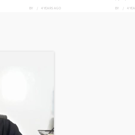
BY
4 YEARS
AGO
BY
4 YE