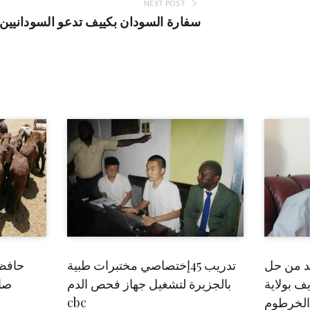
NEXT POST
سفارة السودان بكييف تدعو السودانيين ب
بد من حل
تدريب 45إختصاصي مختبرات طبية
حافظ
ف بولاية
بالجزيرة لتشغيل جهاز فحص الدم
صاد
الخرطوم
cbc