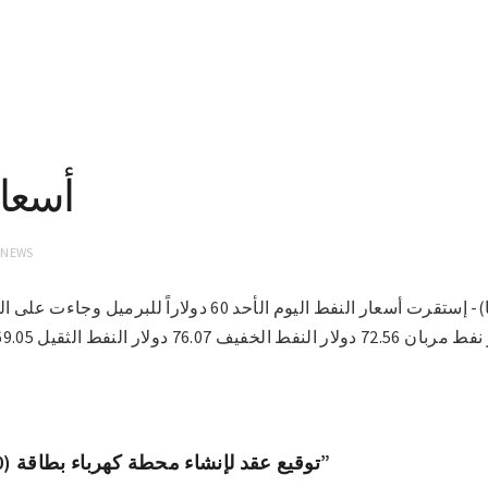
أسعار
 NEWS
النفط الخفيف 76.07 دولار النفط الثقيل 69.05 دولار نفط برنت 71.44 دولار
توقيع عقد لإنشاء محطة كهرباء بطاقة (100) ميغاواط بمدينة “نيالا”