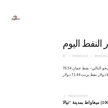
 النفط اليوم
BY
4 YEARS
AGO
BREAKING
الخرطوم 13-2-2022 (سونا)- إستقرت أسعار النفط اليوم الأحد 60 دولاراً للبرميل وجاءت على النحو التالي:- نفط عمان 70.54
PREVIOUS POST