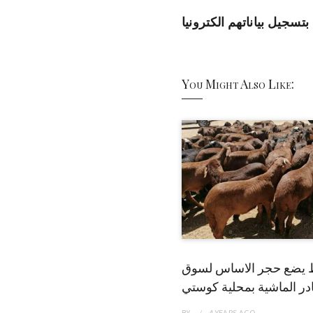
تسجيل بياناتهم الكترونيا
You Might Also Like:
 يضع حجر الاساس لسوق
ر الماشية بمحلية كوستي
BY
4 YEARS
AGO