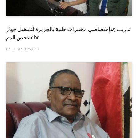
تدريب 45إختصاصي مختبرات طبية بالجزيرة لتشغيل جهاز
فحص الدم cbc
BY
4 YEARS
AGO