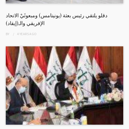
دقلو يلتقي رئيس بعثة (يونيتامس) ومبعوثَيْ الاتحاد
الإفريقي والـ(إيقاد)
BY
4 YEARS
AGO