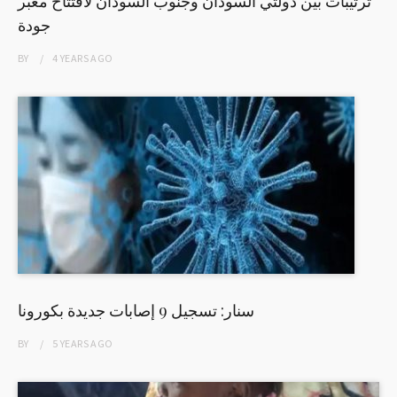
ترتيبات بين دولتي السودان وجنوب السودان لافتتاح معبر
جودة
BY
4 YEARS
AGO
سنار: تسجيل 9 إصابات جديدة بكورونا
BY
5 YEARS
AGO