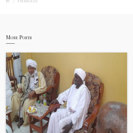
BY
4 YEARS
AGO
More Posts