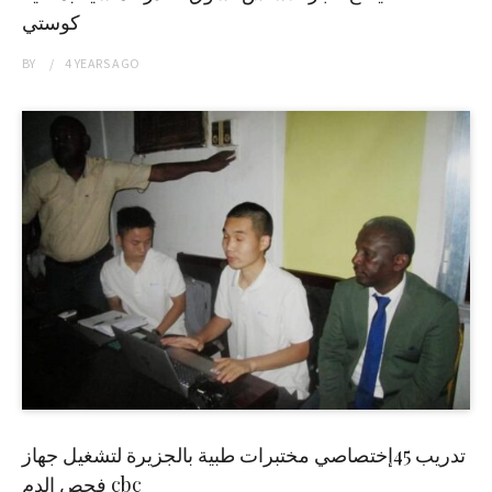
كوستي
BY
4 YEARS
AGO
تدريب 45إختصاصي مختبرات طبية بالجزيرة لتشغيل جهاز
فحص الدم cbc