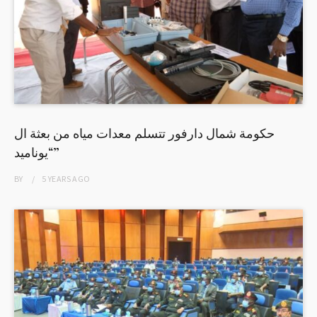
حكومة شمال دارفور تتسلم معدات مياه من بعثة ال
“يوناميد”
BY
5 YEARS
AGO