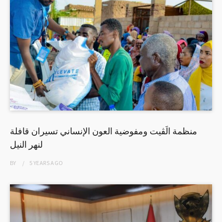
منظمة الَڤيت ومفوضية العون الإنساني تسيران قافلة
لنهر النيل
BY
5 YEARS
AGO