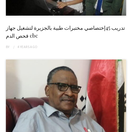
تدريب 45إختصاصي مختبرات طبية بالجزيرة لتشغيل جهاز
فحص الدم cbc
BY
4 YEARS
AGO