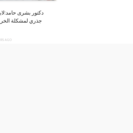
دكتور بشرى حامد:لا
جذري لمشكلة الخري
ARS
AGO