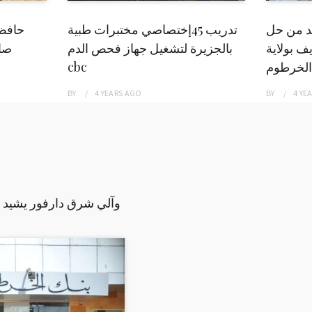
بد من حل
تدريب 45إختصاصي مختبرات طبية
حافظ
ف بولاية
بالجزيرة لتشغيل جهاز فحص الدم
صاد
الخرطوم
cbc
BY
4 YEARS
AGO
BY
4 YE
وآلي شرق دارفور يشيد ب