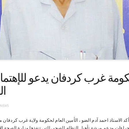
ومة غرب كردفان يدعو للإهتمام 
ال
 NEWS
-2021 (سونا) – أكد الاستاذ احمد آدم الضو ، الأمين العام لحكومة ولاية غرب كرد
جراءات ودعم ورشة تأهيل النظام الصحي التي تنفذها وزارة الصحة الات