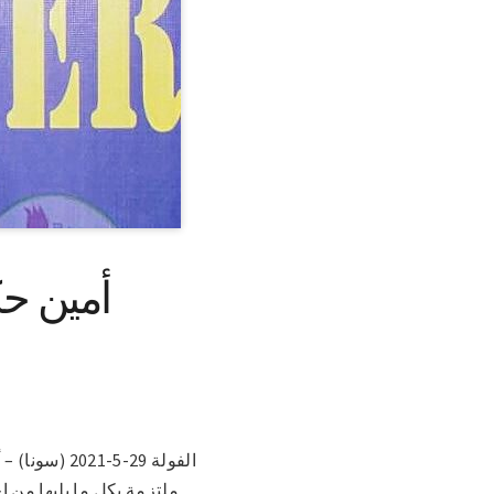
أمين حك
الفولة 29-5
ملتزمة بكل ما يليها من إ