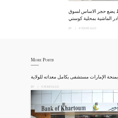
 يضع حجر الاساس لسوق
ر الماشية بمحلية كوستي
BY
4 YEARS
AGO
More Posts
منحة الإمارات مستشفى بكامل معداته للولاية
BY
5 YEARS
AGO