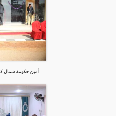
أمين حكومة شمال كردف