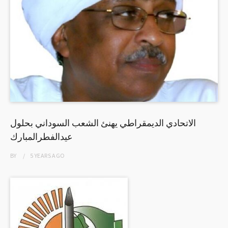
الاتحادي الديمقراطي يهنئ الشعب السوداني بحلول
عيدالفطرالمبارك
BY
5 YEARS
AGO