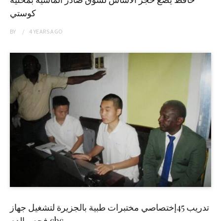
كوستي
BY
4 YEARS
AGO
تدريب 45إختصاصي مختبرات طبية بالجزيرة لتشغيل جهاز
فحص الدم cbc