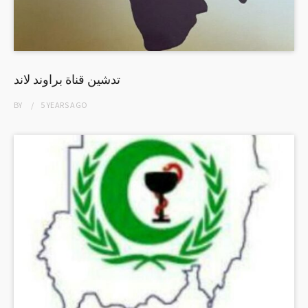
تدشين قناة براوند لاند
BY
5 YEARS
AGO