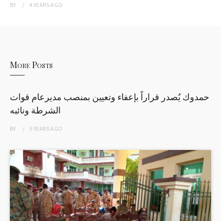
BY
4 YEARS
AGO
More Posts
حمدوك يُصدر قراراً بإعفاء وتعيين بمنصب مديرعام قوات
الشرطة ونائبه
BY
5 YEARS
AGO