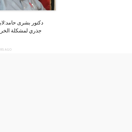
دكتور بشرى حامد:لا
جذري لمشكلة الخري
ARS
AGO