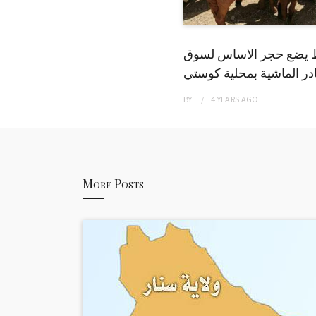
 يضع حجر الاساس لسوق
ر الماشية بمحلية كوستي
BY
4 YEARS
AGO
More Posts