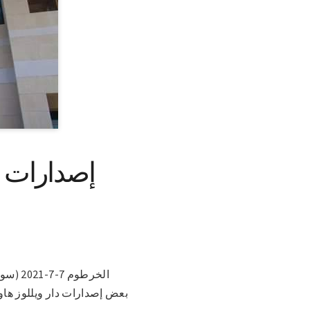
إصدارات س
الخرطو
بعض إصدارات دار ويللوز هاوس