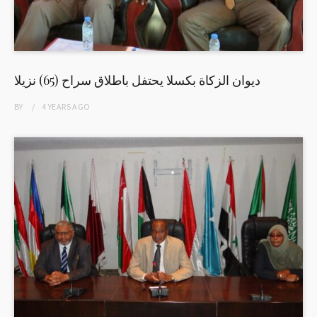
ديوان الزكاة بكسلا يحتفل باطلاق سراح (65) نزيلا
BY
4 YEARS
AGO