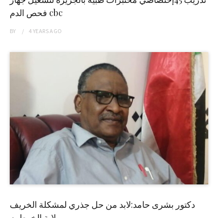
فحص الدم cbc
BY
4 YEARS
AGO
دكتور بشرى حامد:لابد من حل جذري لمشكلة الخريف
بولاية الخرطوم