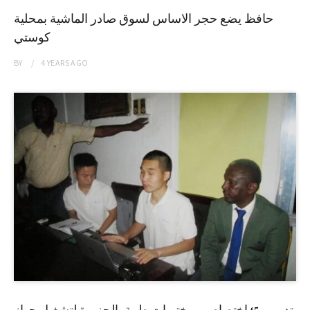
حافظ يضع حجر الاساس لسوق صادر الماشية بمحلية
كوستي
BY
4 YEARS
AGO
تدريب 45إختصاصي مختبرات طبية بالجزيرة لتشغيل جهاز