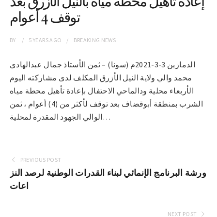
إعادة تأهيل محطة مياه بالنيل الأزرق بعد
توقف 4 أعوام
BY
5 YEARS
AGO
BREAKING NEWS
الدمازين 3-3-2021م (سونا) – ثمن الأستاذ جمال عبدالهادي
محمد والي ولاية النيل الأزرق المكلف لدى مشاركته اليوم
الأربعاء محلية ودالماحي الاحتفال بإعادة تأهيل محطة مياه
الشرب بمنطقة أبوقضاف بعد توقف لأكثر من (4) أعوام ، ثمن
الوالي الجهود المقدرة لمحلية…
PREVIOUS POST
ورشة البرنامج الإنمائي لبناء القدرات الوطنية لرصد النز
اعات
NEXT POST