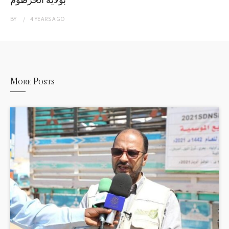
BY
4 YEARS
AGO
More Posts