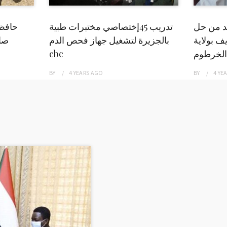
بد من حل
تدريب 45إختصاصي مختبرات طبية
حافظ
ف بولاية
بالجزيرة لتشغيل جهاز فحص الدم
صاد
الخرطوم
cbc
BY
4 YEARS
AGO
BY
4 YE