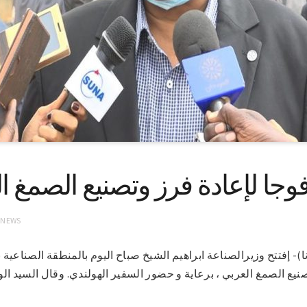
وجا لإعادة فرز وتصنيع الصمغ الع
 NEWS
وم 18-2-2021(سونا)- إفتتح وزيرالصناعة ابراهيم الشيخ صباح اليوم بالمنطقة الصناع
نيع الصمغ العربي ، برعاية و حضور السفير الهولندي. وقال السيد ال