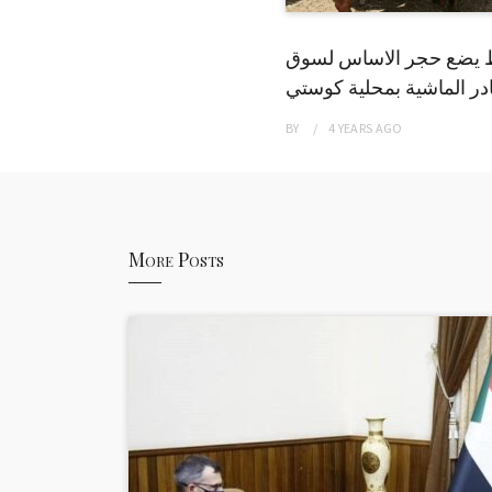
 يضع حجر الاساس لسوق
ر الماشية بمحلية كوستي
BY
4 YEARS
AGO
More Posts