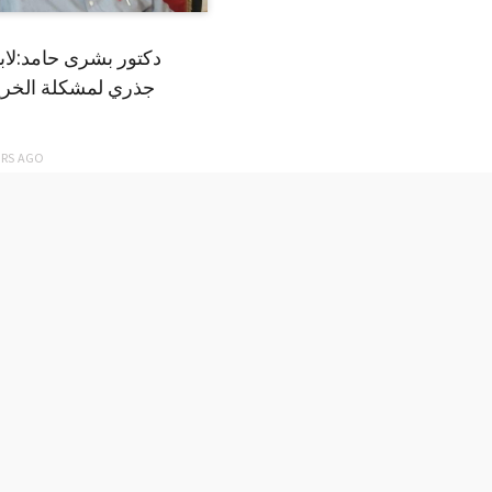
دكتور بشرى حامد:لا
جذري لمشكلة الخري
ARS
AGO