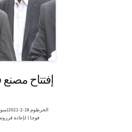
إفتتاح مصنع ف
الخرط
فوجا ) لإعادة فرزوتص