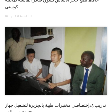
كوستي
BY
4 YEARS
AGO
تدريب 45إختصاصي مختبرات طبية بالجزيرة لتشغيل جهاز
فحص الدم cbc