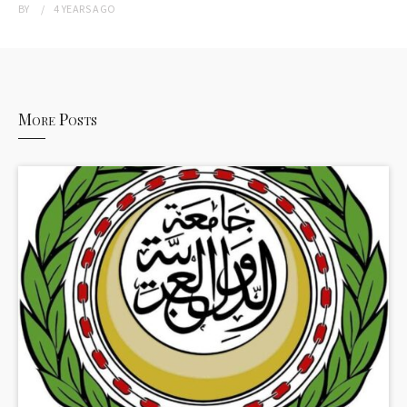
BY
4 YEARS
AGO
More Posts