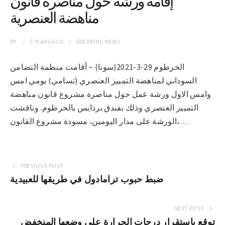
إقامة ورشة حول مناصرة قانون
مناهضة العنصرية
BY
5 YEARS
AGO
BREAKING NEWS
الخرطوم 29-3-2021(سونا) – أقامت منظمة التضامن
السوداني لمناهضة التمييز العنصري (تسامي) يومي امس
وامس الاول ورشة عمل حول مناصرة مشروع قانون مناهضة
التمييز العنصري وذلك بفندق بردايس بالخرطوم. وناقشت
الورشة على مدار اليومين، مسودة مشروع القانون،…
PREVIOUS POST
ضبط حبوب ترامادول في طريقها للعبيدية
NEXT POST
توقع باستقرار درجات الحرارة على وضعها المنخفض