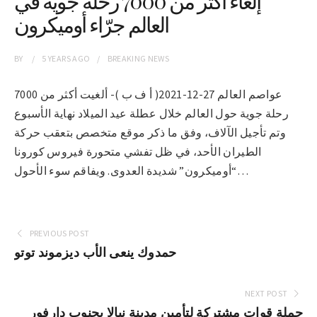
إلغاء أكثر من 7000 رحلة جوية في
العالم جرّاء أوميكرون
BY
5 YEARS
AGO
BREAKING NEWS
عواصم العالم 27-12-2021( أ ف ب )- ألغيت أكثر من 7000
رحلة جوية حول العالم خلال عطلة عيد الميلاد نهاية الأسبوع
وتم تأجيل الآلاف، وفق ما ذكر موقع متخصص بتعقب حركة
الطيران الأحد، في ظل تفشي متحورة فيروس كورونا
“أوميكرون” شديدة العدوى. ويفاقم سوء الأحول…
PREVIOUS POST
حمدوك ينعى الأب ديزموند توتو
NEXT POST
حملة قوات مشتركة لتأمين مدينة نيالا بجنوب دارفور