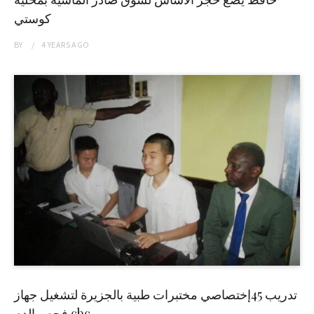
كوستي
BY
4 YEARS
AGO
تدريب 45إختصاصي مختبرات طبية بالجزيرة لتشغيل جهاز
فحص الدم cbc