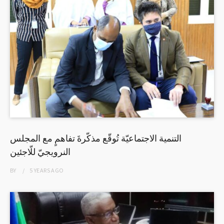
التنمية الاجتماعيّة تُوقّع مذكّرةَ تفاهمٍ مع المجلس
النرويجيّ للّاجئين
BY
5 YEARS
AGO