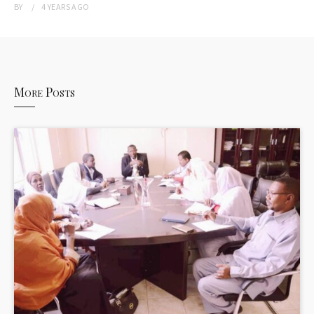
BY
4 YEARS
AGO
More Posts