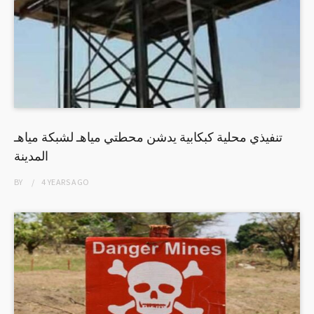
تنفيذي محلية كبكابية يدشن محطتي مياهـ لشبكة مياهـ
المدينة
BY
4 YEARS
AGO