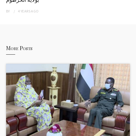
BY
4 YEARS
AGO
More Posts