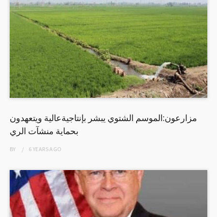
مزارعون:الموسم الشتوي يبشر بإنتاجيةعالية ويتعهدون
بحماية منشآت الري
BY
6 YEARS
AGO