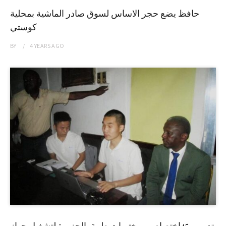
حافظ يضع حجر الاساس لسوق صادر الماشية بمحلية
كوستي
BY
4 YEARS
AGO
تدريب 45إختصاصي مختبرات طبية بالجزيرة لتشغيل جهاز