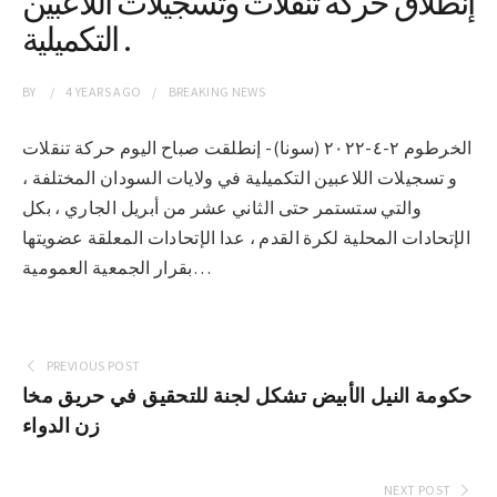
إنطلاق حركة تنقلات وتسجيلات اللاعبين
التكميلية .
BY
4 YEARS
AGO
BREAKING NEWS
الخرطوم ٢-٤-٢٠٢٢ (سونا)- إنطلقت صباح اليوم حركة تنقلات
و تسجيلات اللاعبين التكميلية في ولايات السودان المختلفة ،
والتي ستستمر حتى الثاني عشر من أبريل الجاري ، بكل
الإتحادات المحلية لكرة القدم ، عدا الإتحادات المعلقة عضويتها
بقرار الجمعية العمومية…
PREVIOUS POST
حكومة النيل الأبيض تشكل لجنة للتحقيق في حريق مخا
زن الدواء
NEXT POST