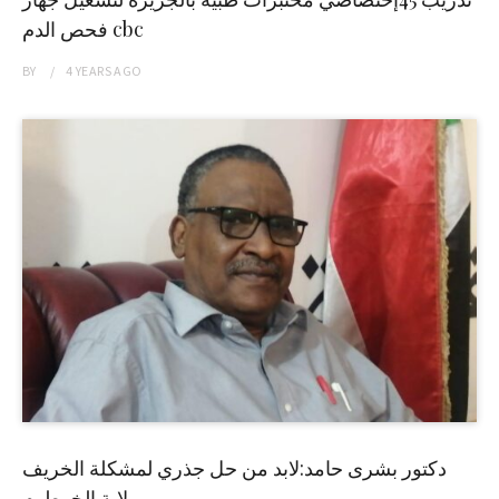
فحص الدم cbc
BY
4 YEARS
AGO
دكتور بشرى حامد:لابد من حل جذري لمشكلة الخريف
بولاية الخرطوم