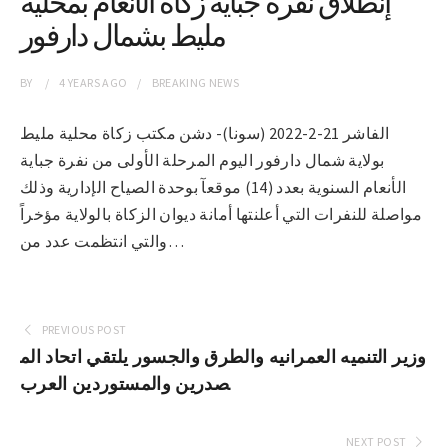
إنطلاق نفرة جباية زكاة الأنعام بمحلية
مليط بشمال دارفور
BY
4 YEARS
AGO
BREAKING NEWS
الفاشر 21-2-2022 (سونا)- دشن مكتب زكاة محلية مليط
بولاية شمال دارفور اليوم المرحلة الأولى من نفرة جباية
الأنعام السنوية بعدد (14) موقعآ بوحدة الصياح الإدارية وذلك
مواصلة للنفرات التي أعلنتها أمانة ديوان الزكاة بالولاية مؤخراً
والتي انتظمت عدد من…
PREVIOUS POST
وزير التنميه العمرانيه والطرق والجسور يلتقي اتحاد الم
صدرين والمستوردين العرب
NEXT POST