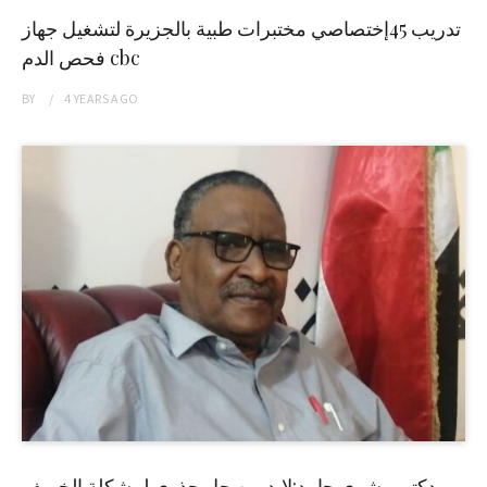
تدريب 45إختصاصي مختبرات طبية بالجزيرة لتشغيل جهاز
فحص الدم cbc
BY
4 YEARS
AGO
دكتور بشرى حامد:لابد من حل جذري لمشكلة الخريف