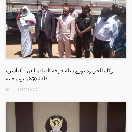
زكاة الجزيرة توزع سلة فرحة الصائم لـ264.551أسرة
بكلفة 859مليون جنيه
BY
5 YEARS
AGO