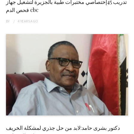
تدريب 45إختصاصي مختبرات طبية بالجزيرة لتشغيل جهاز
فحص الدم cbc
BY
4 YEARS
AGO
دكتور بشرى حامد:لابد من حل جذري لمشكلة الخريف