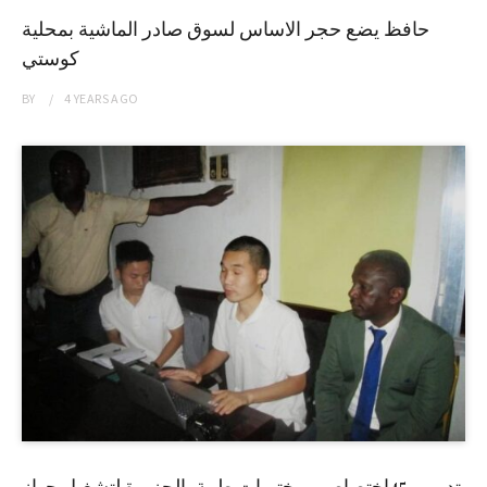
حافظ يضع حجر الاساس لسوق صادر الماشية بمحلية
كوستي
BY
4 YEARS
AGO
تدريب 45إختصاصي مختبرات طبية بالجزيرة لتشغيل جهاز