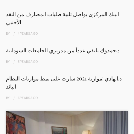
البنك المركزي يواصل تلبية طلبات المصارف من النقد
الأجنبي
BY
4 YEARS
AGO
د.حمدوك يلتقي عدداً من مدريري الجامعات السودانية
BY
5 YEARS
AGO
د.الهادي :موازنة 2021 سارت على نمط موازنات النظام
البائد
BY
6 YEARS
AGO