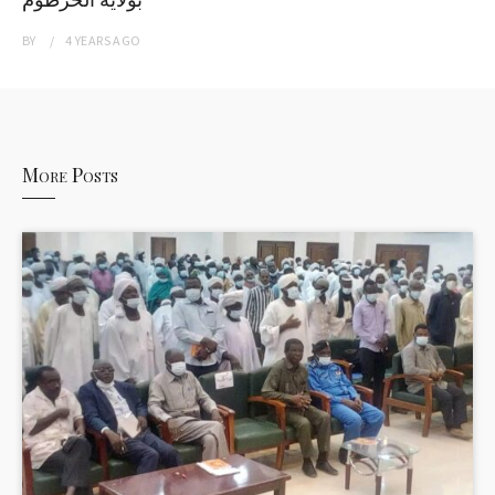
BY
4 YEARS
AGO
More Posts