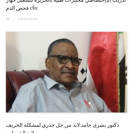
فحص الدم cbc
BY
4 YEARS
AGO
دكتور بشرى حامد:لابد من حل جذري لمشكلة الخريف
بولاية الخرطوم