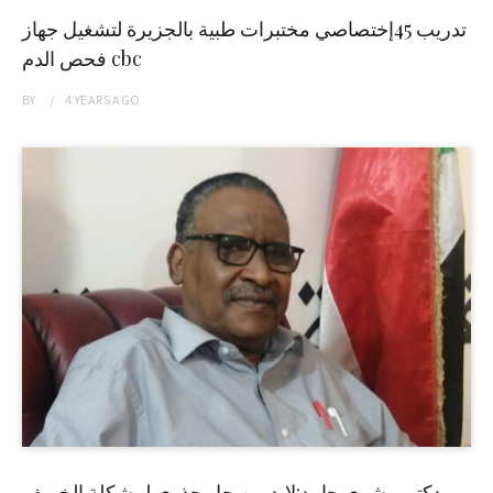
تدريب 45إختصاصي مختبرات طبية بالجزيرة لتشغيل جهاز
فحص الدم cbc
BY
4 YEARS
AGO
دكتور بشرى حامد:لابد من حل جذري لمشكلة الخريف