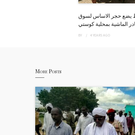
 يضع حجر الاساس لسوق
ر الماشية بمحلية كوستي
BY
4 YEARS
AGO
More Posts