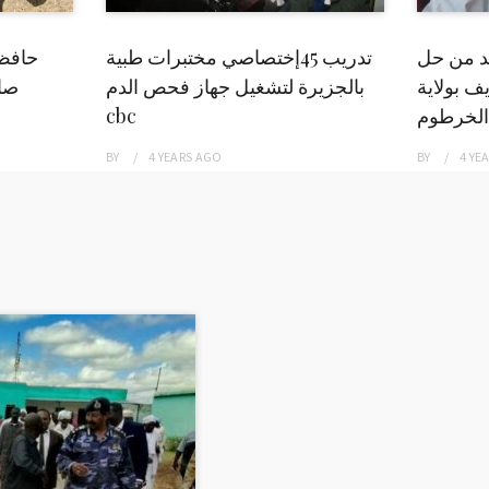
بد من حل
تدريب 45إختصاصي مختبرات طبية
حافظ
ف بولاية
بالجزيرة لتشغيل جهاز فحص الدم
صاد
الخرطوم
cbc
BY
4 YEARS
AGO
BY
4 YE