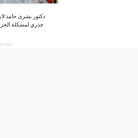
دكتور بشرى حامد:لا
جذري لمشكلة الخري
ARS
AGO