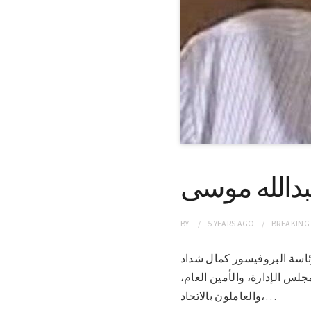
بدالله موسى
BY
5 YEARS
AGO
BREAKING
م؛ برئاسة البروفيسور كمال شداد
لس الإدارة، والأمين العام،
والعاملون بالاتحاد،…