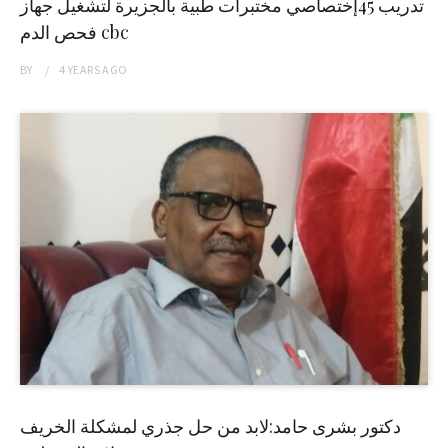
تدريب 45إختصاصي مختبرات طبية بالجزيرة لتشغيل جهاز
فحص الدم cbc
BY
4 YEARS
AGO
دكتور بشرى حامد:لابد من حل جذري لمشكلة الخريف