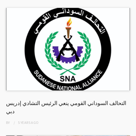
التحالف السوداني القومي ينعي الرئيس التشادي إدريس
دبي
BY
5 YEARS
AGO