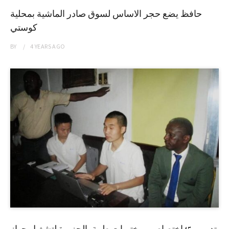
حافظ يضع حجر الاساس لسوق صادر الماشية بمحلية
كوستي
BY
4 YEARS
AGO
تدريب 45إختصاصي مختبرات طبية بالجزيرة لتشغيل جهاز