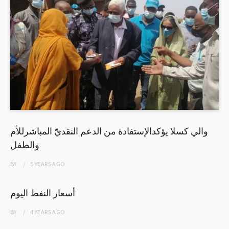
والي كسلا يؤكدالإستفادة من الدعم النقديّ المباشرللأم
والطفل
BY
5 YEARS
AGO
أسعار النفط اليوم
BY
4 YEARS
AGO