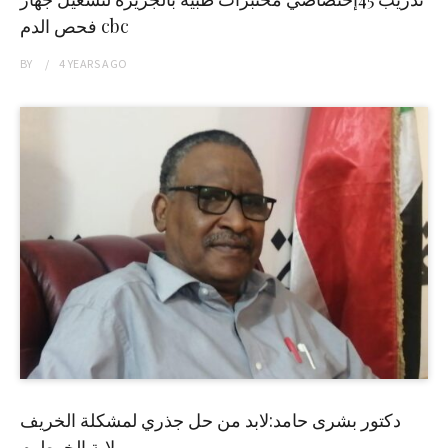
فحص الدم cbc
BY
4 YEARS
AGO
دكتور بشرى حامد:لابد من حل جذري لمشكلة الخريف
بولاية الخرطوم