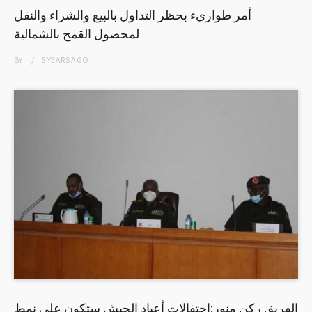
أمر طواريء بحظر التداول بالبيع والشراء والنقل
لمحصول القمح بالشمالية
BY
5 YEARS
AGO
الفريق ركن منور:إحتفالات أعياد الجيش ستكون على نمط