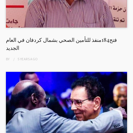
فتح184منفذ للتأمين الصحي بشمال كردفان في العام
الجديد
BY
5 YEARS
AGO