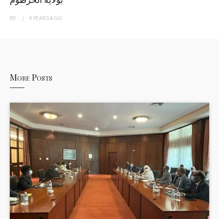
BY
4 YEARS
AGO
More Posts