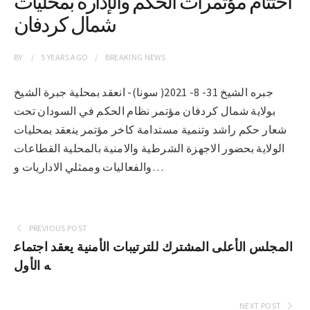
اختتام مؤتمرات الحكم والإدارة بمحليات
شمال كردفان
BY
5 YEARS
AGO
BREAKING NEWS
جبره الشيخ 31- 8- 2021( سونا)- انعقد بمحلية جبرة الشيخ
بولاية شمال كردفان مؤتمر نظام الحكم في السودان تحت
شعار حكم راشد وتنمية مستدامة كاخر مؤتمر ينعقد بمحليات
الولاية بحضور الاجهزة الشرطية والامنية بالمحلية القطاعات
والفعاليات وممثلي الاداريات و…
PREVIOUS POST
المجلس الأعلى المشترك للترتيبات الأمنية يعقد اجتماع
ه الأول
NEXT POST