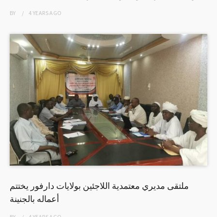
BY
4 YEARS
AGO
ملتقى مديري معتمدية اللاجئين بولايات دارفور يختتم
أعماله بالجنينة
BY
4 YEARS
AGO