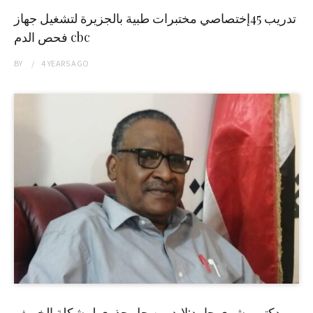
تدريب 45إختصاصي مختبرات طبية بالجزيرة لتشغيل جهاز
فحص الدم cbc
BY
4 YEARS
AGO
دكتور بشرى حامد:لابد من حل جذري لمشكلة الخريف