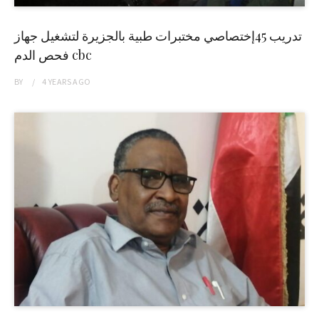
تدريب 45إختصاصي مختبرات طبية بالجزيرة لتشغيل جهاز
فحص الدم cbc
BY
4 YEARS
AGO