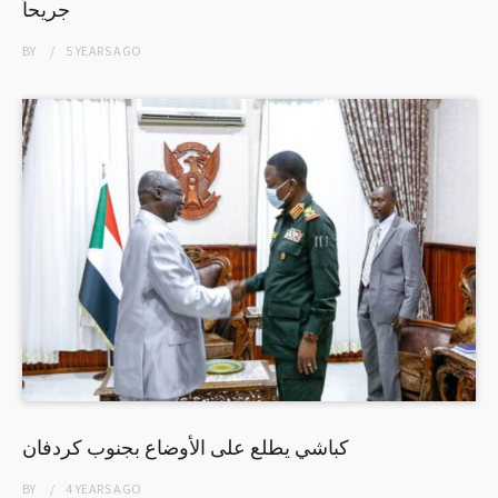
جريحاً
BY
5 YEARS
AGO
كباشي يطلع على الأوضاع بجنوب كردفان
BY
4 YEARS
AGO