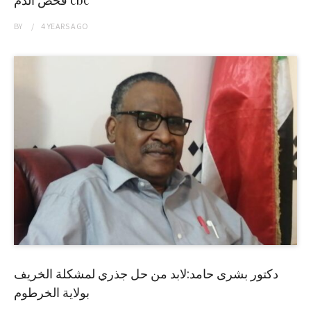
فحص الدم cbc
BY
4 YEARS
AGO
دكتور بشرى حامد:لابد من حل جذري لمشكلة الخريف
بولاية الخرطوم