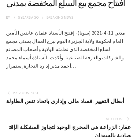
افتتاح مجمع بيع السلع المخفضة بمدني
BY
5 YEARS
AGO
BREAKING NEWS
مدني 11-4-2021 (سونا)- إفتتح الأستاذ عثمان عابدين الأمين
العام لحكومة ولاية الجزيرة اليوم ببرج العمال بمدني مجمع
السلع المخفضة الذي نظمته الولاية وأصحاب المصانع
والشركات والغرفة الصناعية. وأكدت الأستاذة أسماء محمد
أحمد مدير إدارة التجارة إستمرار…
PREVIOUS POST
أبطال التغيير :فساد مالي وإداري باتحاد تنس الطاولة
NEXT POST
عقار: الزراعة هي المخرج الوحيد لتجاوز المشكلة الإقت
صادية بالسودان