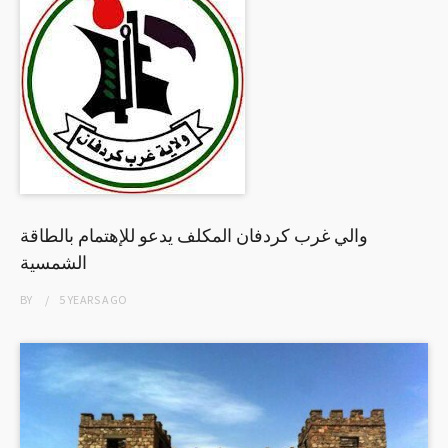
والي غرب كردفان المكلف يدعو للإهتمام بالطاقة
الشمسية
BY
5 YEARS
AGO