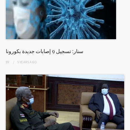
سنار: تسجيل 9 إصابات جديدة بكورونا
BY
5 YEARS
AGO