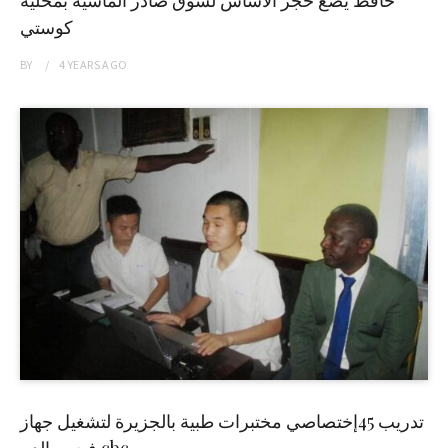
حافظ يضع حجر الاساس لسوق صادر الماشية بمحلية
كوستي
BY
4 YEARS
AGO
تدريب 45إختصاصي مختبرات طبية بالجزيرة لتشغيل جهاز