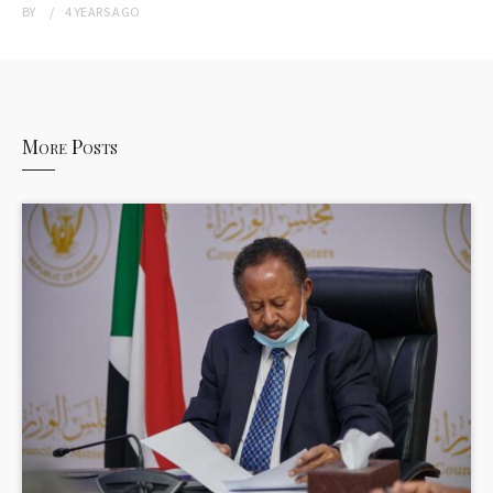
BY
4 YEARS
AGO
More Posts