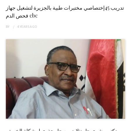
تدريب 45إختصاصي مختبرات طبية بالجزيرة لتشغيل جهاز
فحص الدم cbc
BY
4 YEARS
AGO
دكتور بشرى حامد:لابد من حل جذري لمشكلة الخريف