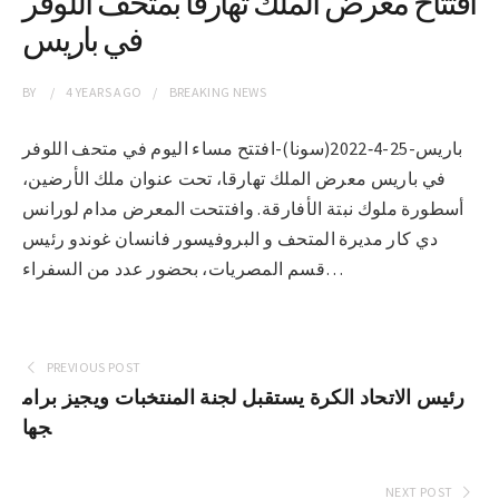
افتتاح معرض الملك تهارقا بمتحف اللوفر
في باريس
BY
4 YEARS
AGO
BREAKING NEWS
باريس-25-4‐2022(سونا)-افتتح مساء اليوم في متحف اللوفر
في باريس معرض الملك تهارقا، تحت عنوان ملك الأرضين،
أسطورة ملوك نبتة الأفارقة. وافتتحت المعرض مدام لورانس
دي كار مديرة المتحف و البروفيسور فانسان غوندو رئيس
قسم المصريات، بحضور عدد من السفراء…
PREVIOUS POST
رئيس الاتحاد الكرة يستقبل لجنة المنتخبات ويجيز برام
جها
NEXT POST