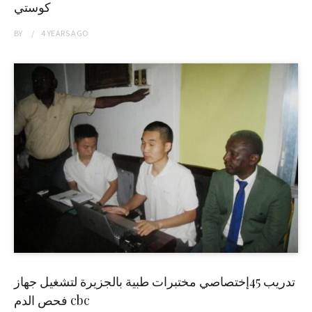
كوستي
BY
4 YEARS
AGO
تدريب 45إختصاصي مختبرات طبية بالجزيرة لتشغيل جهاز
فحص الدم cbc