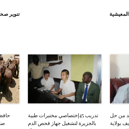
لمعيشية
تنوير صح
بد من حل
تدريب 45إختصاصي مختبرات طبية
حافظ
ف بولاية
بالجزيرة لتشغيل جهاز فحص الدم
صاد