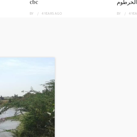
الخرطوم
cbc
BY
4 YEARS
AGO
BY
4 YE