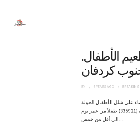
طعيم الأطفال.
نوب كردفان
BY
6 YEARS
AGO
BREAKING
ة للقضاء على شلل الأطفال الجولة
الثانية. وقال محجوب سراج؛ مدير إدارة التحصين الموسع بوزارة الصحة بالولاية إن الحملة تستهدف (335921) طفلاً من عمر يوم
الى أقل من خمس…