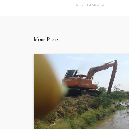
BY
4 YEARS
AGO
More Posts