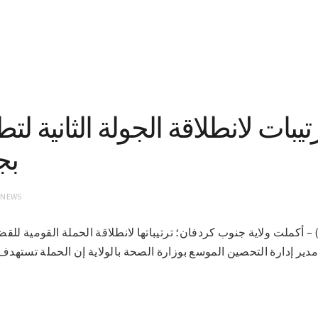
تيبات لانطلاقة الجولة الثانية لت
بج
 NEWS
24-1-2021(سونا) – أكملت ولاية جنوب كردفان؛ ترتيباتها لانطلاقة الحملة القومي