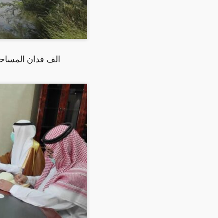
605 الف فدان المس