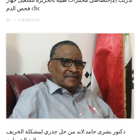
فحص الدم cbc
BY
4 YEARS
AGO
دكتور بشرى حامد:لابد من حل جذري لمشكلة الخريف
بولاية الخرطوم