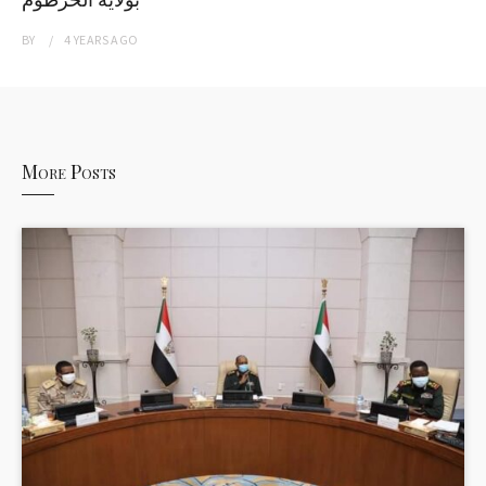
BY
4 YEARS
AGO
More Posts