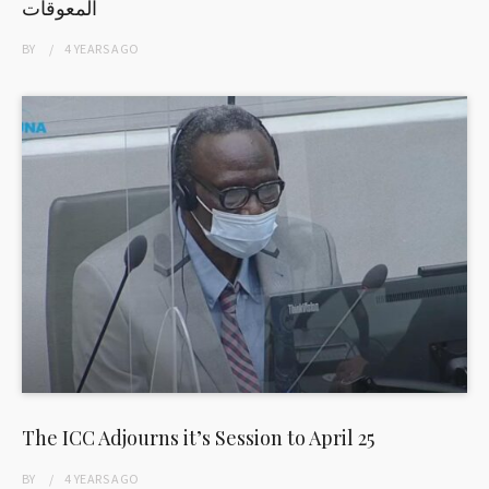
المعوقات
BY
4 YEARS
AGO
The ICC Adjourns it’s Session to April 25
BY
4 YEARS
AGO