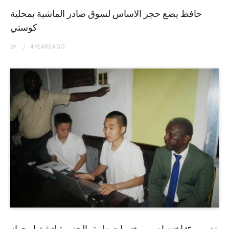
حافظ يضع حجر الاساس لسوق صادر الماشية بمحلية
كوستي
BY
4 YEARS
AGO
تدريب 45إختصاصي مختبرات طبية بالجزيرة لتشغيل جهاز