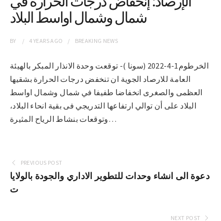
الإرصاد: إنخفاض درجات الحرارة في
شمال وشمال اواسط البلاد
BY
4 YEARS
AGO
BREAKING NEWS
الخرطوم1-4-2022 (سونا )- توقعت وحدة الانذار المبكر بالهيئة
العامة للارصاد الجوية ان تنخفض درجات الحرارة بشقيها
العظمى والصغرى انخفاضا طفيفا في شمال وشمال اواسط
البلاد على أن توالي ارتفاعها التدريجي فى بقية انحاء البلاد،
وتوقعات بنشاط الرياح المثيرة…
PREVIOUS POST
دعوة الى انشاء وحدات للتطوير الاداري والجودة بالولايا
ت
NEXT POST