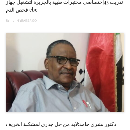
تدريب 45إختصاصي مختبرات طبية بالجزيرة لتشغيل جهاز
فحص الدم cbc
BY
4 YEARS
AGO
دكتور بشرى حامد:لابد من حل جذري لمشكلة الخريف