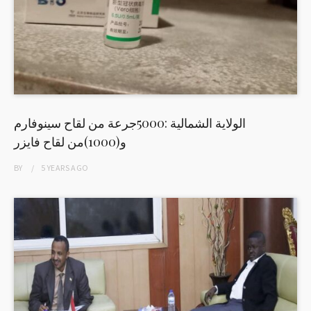
الولاية الشمالية :5000جرعة من لقاح سينوفارم
و(1000)من لقاح فايزر
BY
5 YEARS
AGO