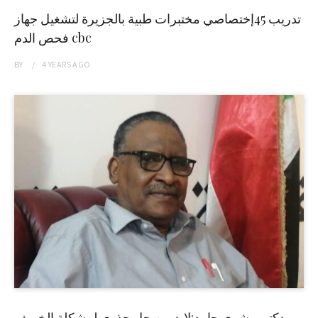
تدريب 45إختصاصي مختبرات طبية بالجزيرة لتشغيل جهاز
فحص الدم cbc
BY
4 YEARS
AGO
دكتور بشرى حامد:لابد من حل جذري لمشكلة الخريف