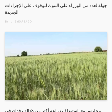
جولة لعدد من الوزراء على البنوك للوقوف على الإجراءات
الجديدة
BY
5 YEARS
AGO
محليةمروي:استهداف زراعة أكثر من 38الف فدان في