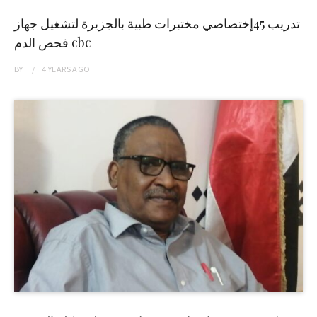
تدريب 45إختصاصي مختبرات طبية بالجزيرة لتشغيل جهاز
فحص الدم cbc
BY
4 YEARS
AGO