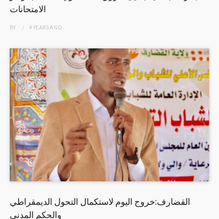
الامتحانات
BY
4 YEARS
AGO
القضارف:خروج اليوم لاستكمال التحول الديمقراطي
والحكم المدني