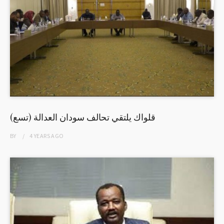
قلواك يلتقي تحالف سودان العدالة (تسع)
BY
4 YEARS
AGO