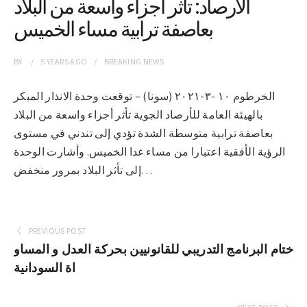
الارصاد: تأثر أجزاء واسعة من البلاد
بعاصفة ترابية مساء الخميس
BY
5 YEARS
AGO
BREAKING NEWS
الخرطوم ١٠ -٣-٢٠٢١ (سونا) – توقعت وحدة الانذار المبكر
بالهيئة العامة للأرصاد الجوية تأثر أجزاء واسعة من البلاد
بعاصفة ترابية متوسطة الشدة تؤدي إلى تندني في مستوى
الرؤية الأفقية اعتبارا من مساء غدا الخميس. وأشارت الوحدة
إلى تأثر البلاد بمرور منخفض…
PREVIOUS POST
ختام البرنامج التدريبي للقانونيين بحركة العدل و المساو
اة السودانية