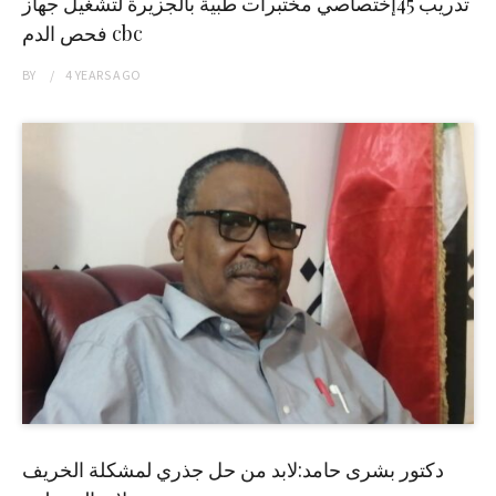
تدريب 45إختصاصي مختبرات طبية بالجزيرة لتشغيل جهاز
فحص الدم cbc
BY
4 YEARS
AGO
دكتور بشرى حامد:لابد من حل جذري لمشكلة الخريف