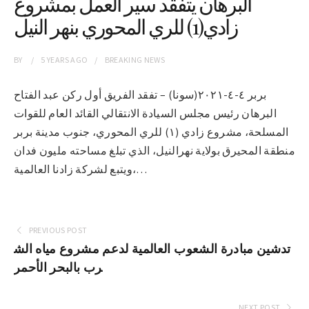
البرهان يتفقد سير العمل بمشروع
زادي(1) للري المحوري بنهر النيل
BY
5 YEARS
AGO
BREAKING NEWS
بربر ٤-٤-٢٠٢١(سونا) – تفقد الفريق أول ركن عبد الفتاح
البرهان رئيس مجلس السيادة الانتقالي القائد العام للقوات
المسلحة، مشروع زادي (١) للري المحوري، جنوب مدينة بربر
منطقة المحيرق ‏بولاية نهرالنيل، الذي تبلغ مساحته مليون فدان
ويتبع لشركة زادنا العالمية،…
PREVIOUS POST
تدشين مبادرة الشعوب العالمية لدعم مشروع مياه الش
رب بالبحر الأحمر
NEXT POST