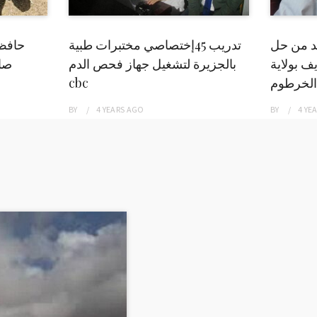
بد من حل
تدريب 45إختصاصي مختبرات طبية
حافظ
ف بولاية
بالجزيرة لتشغيل جهاز فحص الدم
صاد
الخرطوم
cbc
BY
4 YEARS
AGO
BY
4 YE