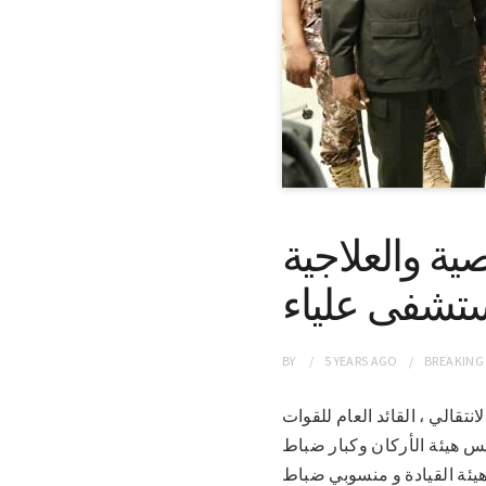
ة والعلاجية
تشفى علياء
BY
5 YEARS
AGO
BREAKING
ة الانتقالي ، القائد العام للقوات
س هيئة الأركان وكبار ضباط