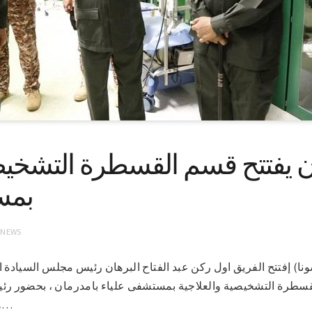
ن يفتتح قسم القسطرة التشخيصي
بمس
 NEWS
طوم ١٧ -٣-٢٠٢١ (سونا) إفتتح الفريق اول ركن عبد الفتاح البرهان رئيس مجلس السياد
قسطرة التشخيصية والعلاجية بمستشفى علياء بامدرمان ، بحضور رئي
هيئة القيادة و منسوبي ضباط…