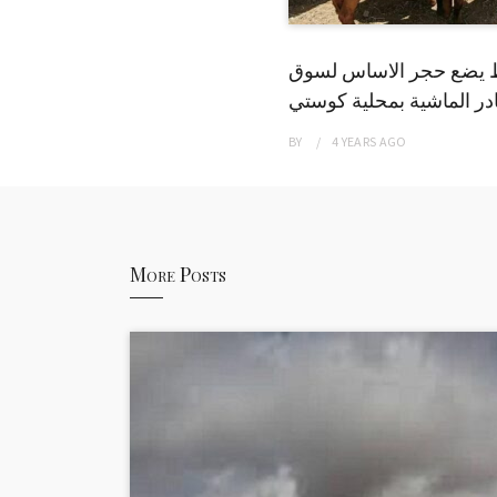
 يضع حجر الاساس لسوق
ر الماشية بمحلية كوستي
BY
4 YEARS
AGO
More Posts