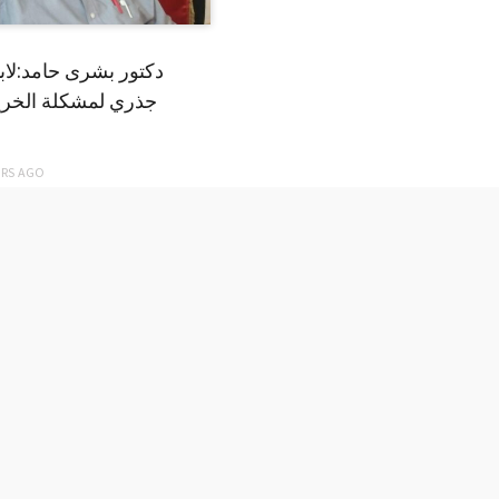
دكتور بشرى حامد:لا
جذري لمشكلة الخري
ARS
AGO