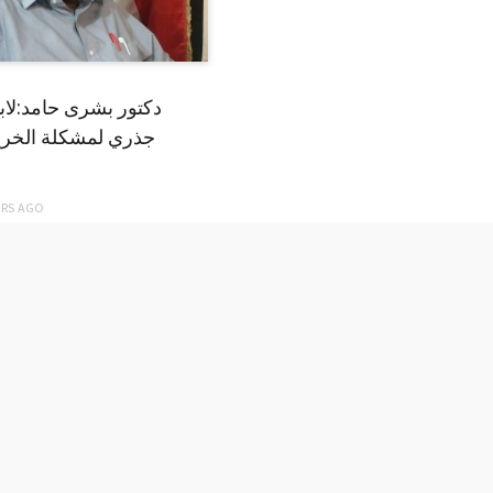
دكتور بشرى حامد:لا
جذري لمشكلة الخري
ARS
AGO