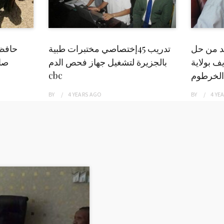
بد من حل
تدريب 45إختصاصي مختبرات طبية
حافظ
ف بولاية
بالجزيرة لتشغيل جهاز فحص الدم
صاد
الخرطوم
cbc
BY
4 YEARS
AGO
BY
4 YE