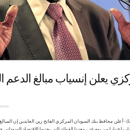
ركزي يعلن إنسياب مبالغ الدعم 
 NEWS
وم 21-2-2021(سونا)- أعلن محافظ بنك السودان المركزي الفاتح زين العابدين إن 
ب إعتبارا من يوم غد ، معددا الفوائد التى يجنيها الاقتصاد السودانى