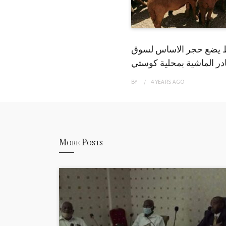
 يضع حجر الاساس لسوق
ر الماشية بمحلية كوستي
BY
4 YEARS
AGO
More Posts