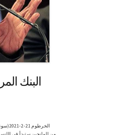
البنك الم
الخرط
من المانحين ستبدأ فى الإنسيا