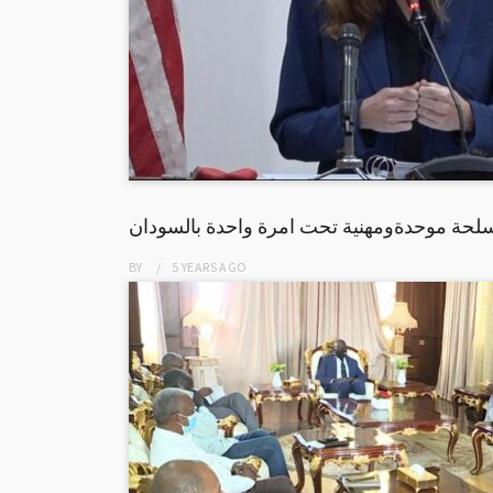
مسلحة موحدةومهنية تحت امرة واحدة بالسودان
BY
5 YEARS
AGO