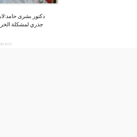
دكتور بشرى حامد:لا
جذري لمشكلة الخري
ARS
AGO