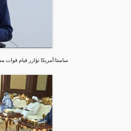
سامنثا:أمريكا تؤازر قيام قوات 