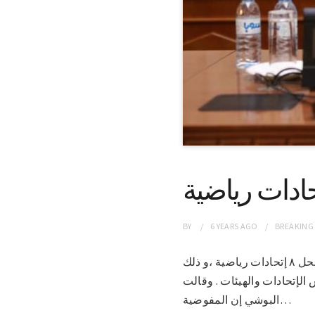
BY
6 YEARS
AGO
BREAKING
الخرطوم 31-1-2021 (سونا)- أصدرت المهندسة ولاء البوشي وزيرة الشباب والرياضة ٨ قرارات بحل ٨ إتحادات رياضية ،و ذلك
الإتحادات والهيئات . وقالت
البوشي إن المفوضية…