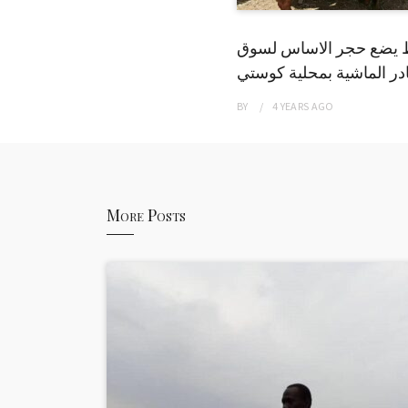
 يضع حجر الاساس لسوق
ر الماشية بمحلية كوستي
BY
4 YEARS
AGO
More Posts