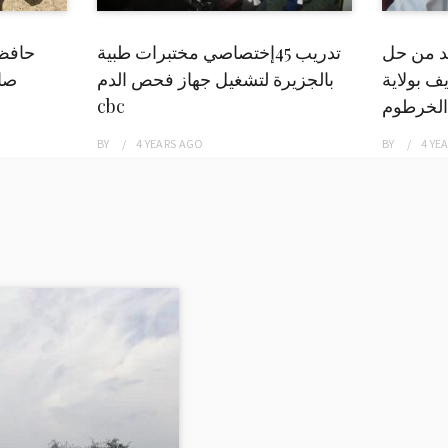
بد من حل
تدريب 45إختصاصي مختبرات طبية
حافظ
ف بولاية
بالجزيرة لتشغيل جهاز فحص الدم
صاد
الخرطوم
cbc
BY
4 YEARS
AGO
BY
4 YE