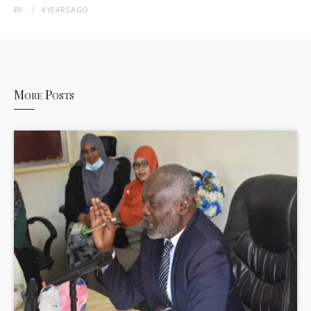
BY
4 YEARS
AGO
More Posts