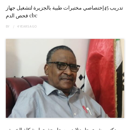
تدريب 45إختصاصي مختبرات طبية بالجزيرة لتشغيل جهاز
فحص الدم cbc
BY
4 YEARS
AGO
دكتور بشرى حامد:لابد من حل جذري لمشكلة الخريف