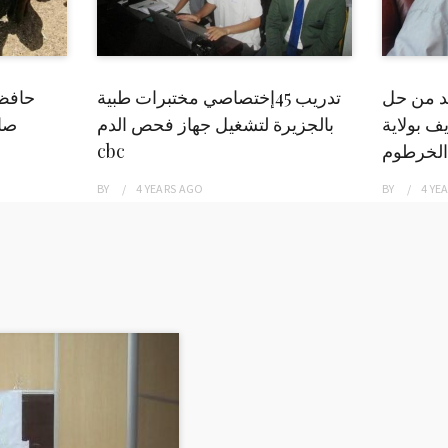
بد من حل
تدريب 45إختصاصي مختبرات طبية
حافظ
ف بولاية
بالجزيرة لتشغيل جهاز فحص الدم
صاد
الخرطوم
cbc
BY
4 YEARS
AGO
BY
4 YE