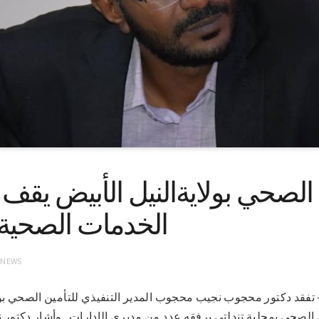
ن الصحي بولايةالنيل الأبيض يق
الخدمات الصحيةب
 NEWS
2021م (سونا) – تفقد دكتور محجوب نجيب محجوب المدير التنفيذي للتأمين الصحي 
ين الصحي بمحلية تندلتي برفقه عدد من مديري الإدارات . وأشار دكتور 