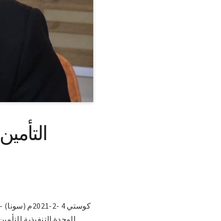
التأمي
كوستي 4 -2-
الوحدة التنفيذية للتأم