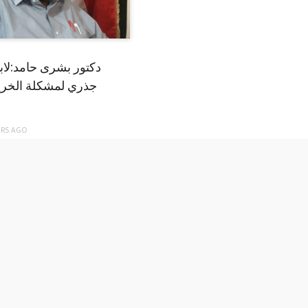
دكتور بشرى حامد:لا
جذري لمشكلة الخري
ARS
AGO