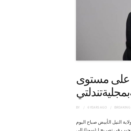
ف على مستوى
مجليةتندلتي
BY
6 YEARS
AGO
BREAKING
بولاية النيل الأبيض صباح اليوم
نجيب في تصريح لـ(سونا) الى