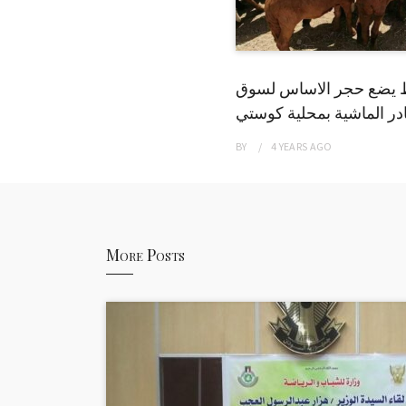
 يضع حجر الاساس لسوق
ر الماشية بمحلية كوستي
BY
4 YEARS
AGO
More Posts