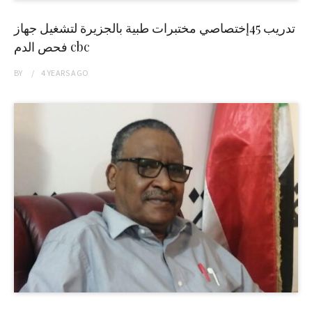
تدريب 45إختصاصي مختبرات طبية بالجزيرة لتشغيل جهاز
فحص الدم cbc
BY
4 YEARS
AGO