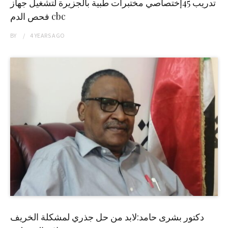
تدريب 45إختصاصي مختبرات طبية بالجزيرة لتشغيل جهاز
فحص الدم cbc
BY
4 YEARS
AGO
دكتور بشرى حامد:لابد من حل جذري لمشكلة الخريف