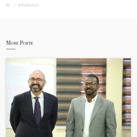
BY
4 YEARS
AGO
More Posts