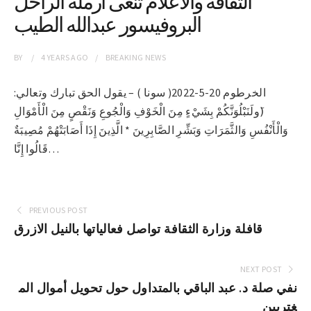
الثقافة والاعلام تنعى أرملة الراحل
البروفيسور عبدالله الطيب
BY
4 YEARS
AGO
BREAKING NEWS
الخرطوم 20-5-2022( سونا ) – يقول الحق تبارك وتعالي:
(َولَنَبْلُوَنَّكُمْ بِشَيْءٍ مِنَ الْخَوْفِ وَالْجُوعِ وَنَقْصٍ مِنَ الْأَمْوَالِ
وَالْأَنْفُسِ وَالثَّمَرَاتِ وَبَشِّرِ الصَّابِرِينَ * الَّذِينَ إِذَا أَصَابَتْهُمْ مُصِيبَةٌ
قَالُوا إِنَّا…
PREVIOUS POST
قافلة وزارة الثقافة تواصل فعالياتها بالنيل الازرق
NEXT POST
نفي صلة د. عبد الباقي بالمتداول حول تحويل أموال الم
غتربين