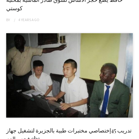
كوستي
BY
4 YEARS
AGO
تدريب 45إختصاصي مختبرات طبية بالجزيرة لتشغيل جهاز
فحص الدم cbc