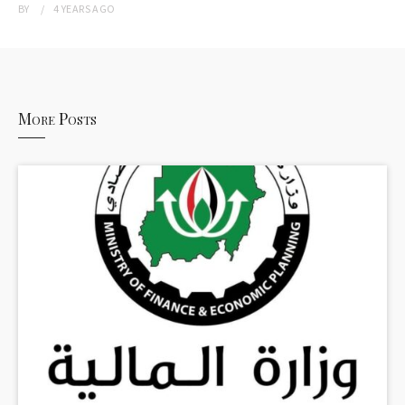
BY
4 YEARS
AGO
More Posts