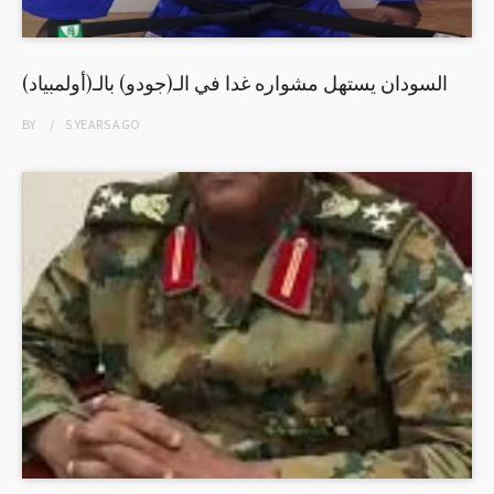
السودان يستهل مشواره غدا في الـ(جودو) بالـ(أولمبياد)
BY
5 YEARS
AGO