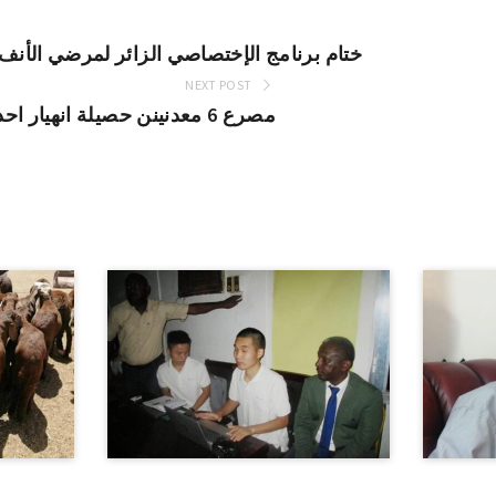
ختام برنامج الإختصاصي الزائر لمرضي الأنف 
NEXT POST
مصرع 6 معدنينن حصيلة انهيار احد ابار التعدين الاهلي بحلفا