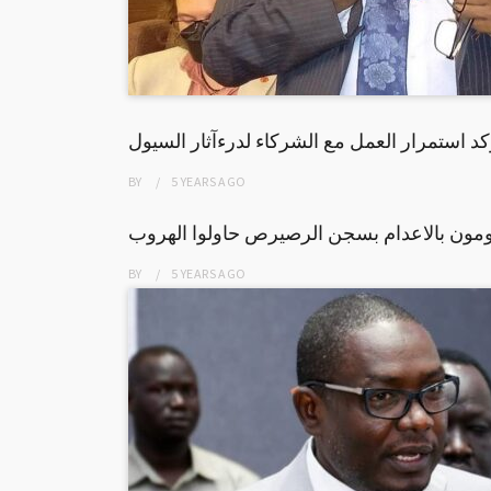
د استمرار العمل مع الشركاء لدرءآثار السيول
BY
5 YEARS
AGO
ون بالاعدام بسجن الرصيرص حاولوا الهروب
BY
5 YEARS
AGO