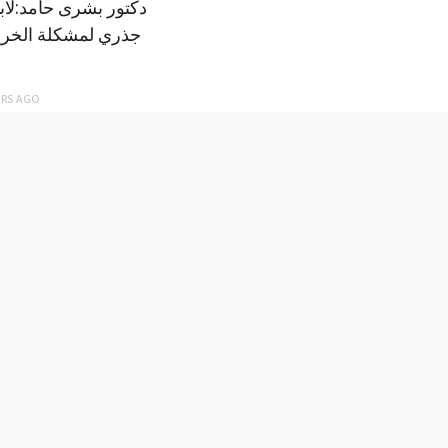
دكتور بشرى حامد:لا
جذري لمشكلة الخري
ARS
AGO