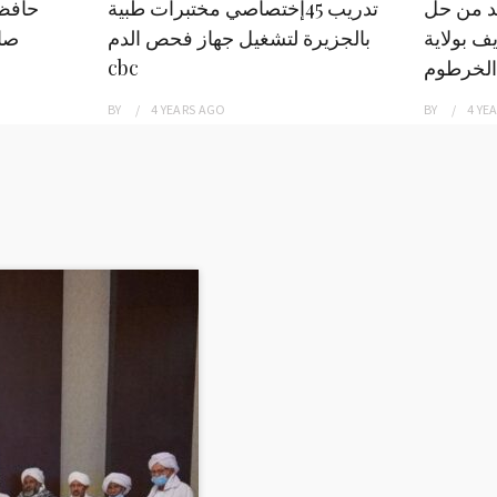
بد من حل
تدريب 45إختصاصي مختبرات طبية
حافظ
ف بولاية
بالجزيرة لتشغيل جهاز فحص الدم
صاد
الخرطوم
cbc
BY
4 YEARS
AGO
BY
4 YE