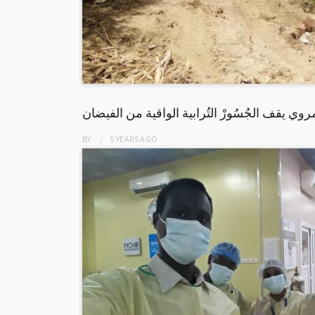
روي يقف الجُسُورْ التُرابية الواقية من الفيضان
BY
5 YEARS
AGO