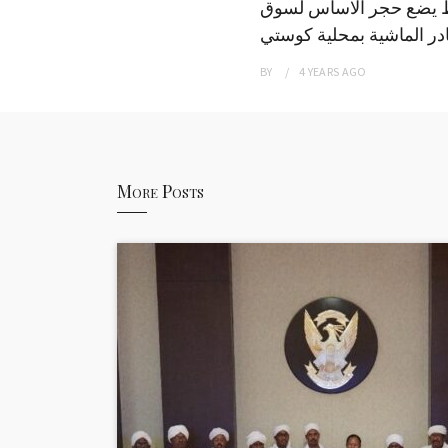
 يضع حجر الاساس لسوق
ر الماشية بمحلية كوستي
BY
4 YEARS
AGO
More Posts