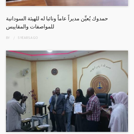
حمدوك يُعيِّن مديراً عاماً ونائبا له للهيئة السودانية
للمواصفات والمقاييس
BY
5 YEARS
AGO