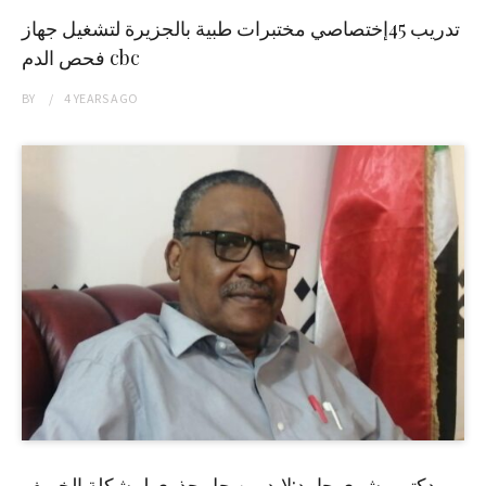
تدريب 45إختصاصي مختبرات طبية بالجزيرة لتشغيل جهاز
فحص الدم cbc
BY
4 YEARS
AGO
دكتور بشرى حامد:لابد من حل جذري لمشكلة الخريف