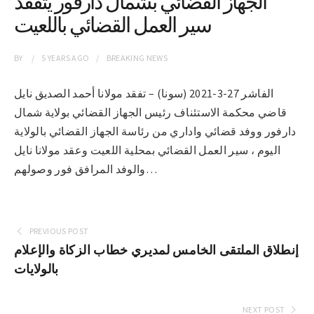
الجهاز القضائي بشمال دارفور يتفقد
سير العمل القضائي باللعيت
BY
5 YEARS
AGO
BREAKING NEWS
الفاشر 27-3-2021 (سونا) – تفقد مولانا أحمد الصديق نايل
قاضي محكمة الاستئناف رئيس الجهاز القضائي بولاية شمال
دارفور ووفد قضائي واداري من رئاسة الجهاز القضائي بالولاية
اليوم ، سير العمل القضائي بمحلية اللعيت وعقد مولانا نايل
والوفد المرافق فور وصولهم…
PREVIOUS POST
إنطلاق الملتقى الخامس لمديري خطاب الزكاة والإعلام
بالولايات
NEXT POST