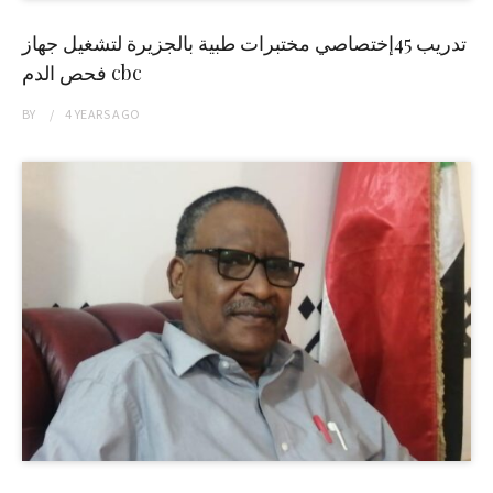
تدريب 45إختصاصي مختبرات طبية بالجزيرة لتشغيل جهاز
فحص الدم cbc
BY
4 YEARS
AGO