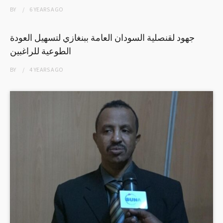
BY
6 YEARS
AGO
جهود لقنصلية السودان العامة ببنغازي لتسهيل العودة
الطوعية للراغبين
BY
4 YEARS
AGO