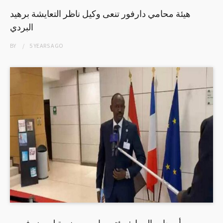
هيئة محامي دارفور تنعى وكيل ناظر التعايشة برهيد
البردي
BY
5 YEARS
AGO
أصحاب العمل: مؤتمر باريس منصة لعرض فرص