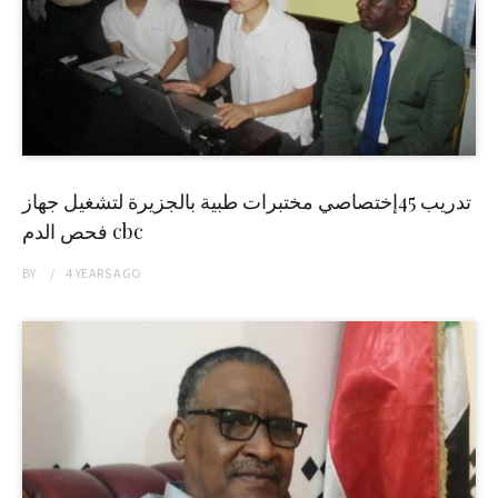
تدريب 45إختصاصي مختبرات طبية بالجزيرة لتشغيل جهاز
فحص الدم cbc
BY
4 YEARS
AGO