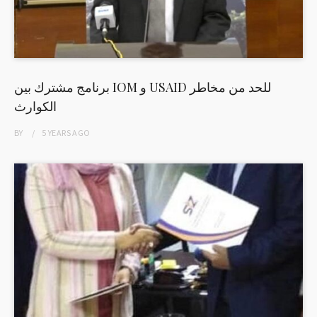
برنامج مشترك بين IOM و USAID للحد من مخاطر
الكوارث
BY
5 YEARS
AGO