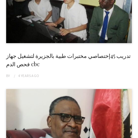
تدريب 45إختصاصي مختبرات طبية بالجزيرة لتشغيل جهاز
فحص الدم cbc
BY
4 YEARS
AGO