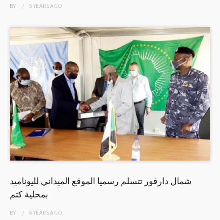
BY
5 YEARS
AGO
شمال دارفور تتسلم رسميا الموقع الميداني لليوناميد
بمحلية كتم
BY
6 YEARS
AGO