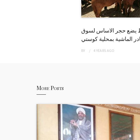
 يضع حجر الاساس لسوق
ر الماشية بمحلية كوستي
BY
4 YEARS
AGO
More Posts