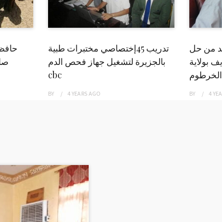
بد من حل
تدريب 45إختصاصي مختبرات طبية
حافظ
ف بولاية
بالجزيرة لتشغيل جهاز فحص الدم
صاد
الخرطوم
cbc
BY
4 YEARS
AGO
BY
4 YE