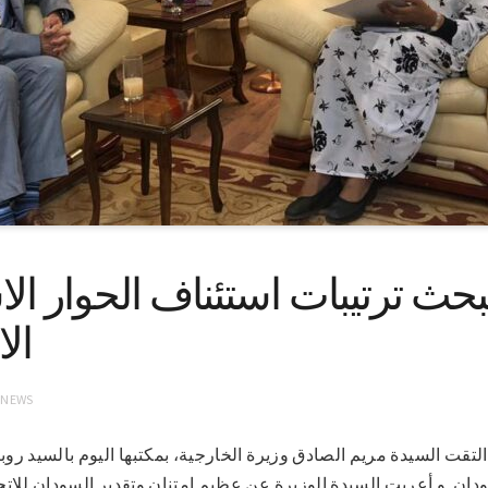
بحث ترتيبات استئناف الحوار ال
الا
 NEWS
1-3-2021(سونا)- التقت السيدة مريم الصادق وزيرة الخارجية، بمكتبها اليوم بال
سودان. و أعربت السيدة الوزيرة عن عظيم امتنان وتقدير السودان للات