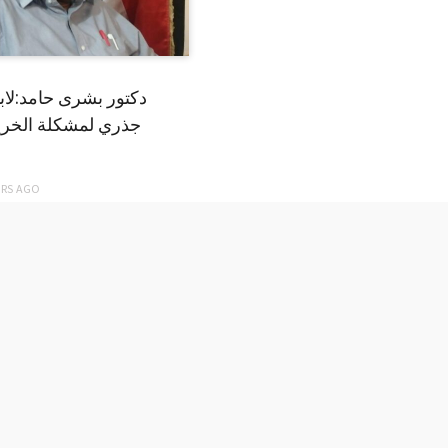
دكتور بشرى حامد:لا
جذري لمشكلة الخري
ARS
AGO