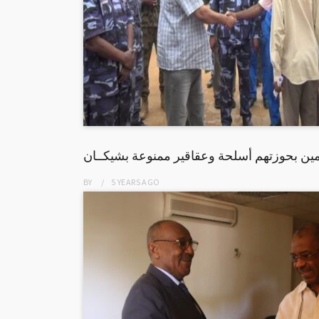
ين بحوزتهم أسلحة وعقاقير ممنوعة بشيكــان
BY
5 YEARS
AGO