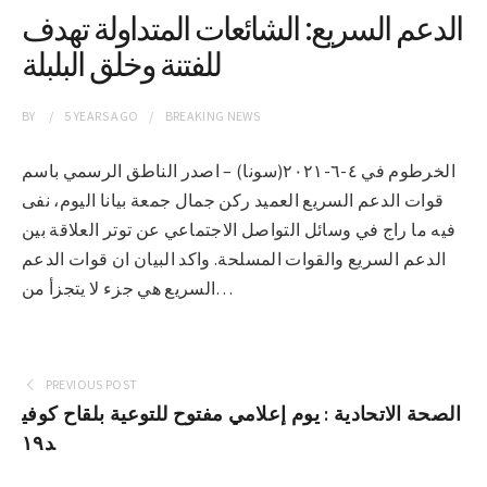
الدعم السريع: الشائعات المتداولة تهدف
للفتنة وخلق البلبلة
BY
5 YEARS
AGO
BREAKING NEWS
الخرطوم في ٤-٦-٢٠٢١(سونا) – اصدر الناطق الرسمي باسم
قوات الدعم السريع العميد ركن جمال جمعة بيانا اليوم، نفى
فيه ما راج في وسائل التواصل الاجتماعي عن توتر العلاقة بين
الدعم السريع والقوات المسلحة. واكد البيان ان قوات الدعم
السريع هي جزء لا يتجزأ من…
PREVIOUS POST
الصحة الاتحادية : يوم إعلامي مفتوح للتوعية بلقاح كوفي
د١٩