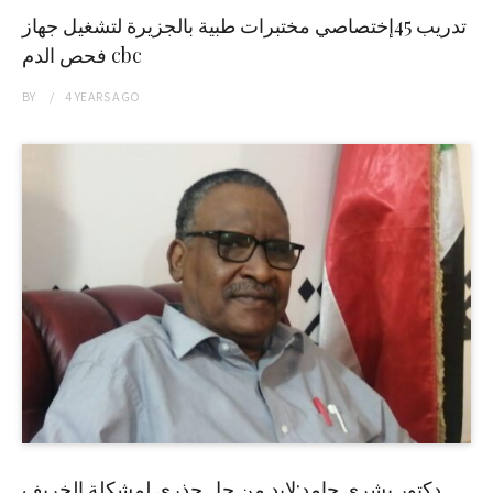
تدريب 45إختصاصي مختبرات طبية بالجزيرة لتشغيل جهاز
فحص الدم cbc
BY
4 YEARS
AGO
دكتور بشرى حامد:لابد من حل جذري لمشكلة الخريف