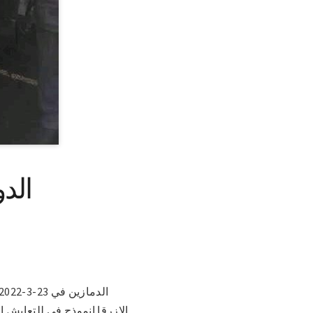
الدو
الازرقا انموذج في للتعايش ا