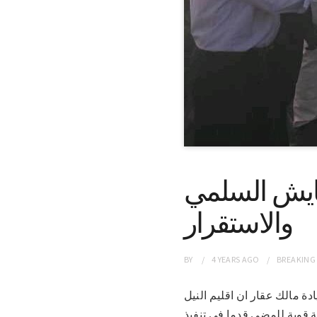
تعايش السلمي
والاستقرار
BY
4 YEARS
AGO
BREAKING
بية قيادة مالك عقار ان اقليم النيل
عة قوية للمضي قدما في تنفيذ