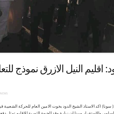
د: اقليم النيل الازرق نموذج لل
 NEWS
الدمازين في 23-3-2022( سونا) اكد الاستاذ الشيخ الدود بخوت الامين العام للحركة الشع
لسلمي والاستقرار مبينا ان زيارة وفد الجبهة الثورية للاقليم تمثل دف