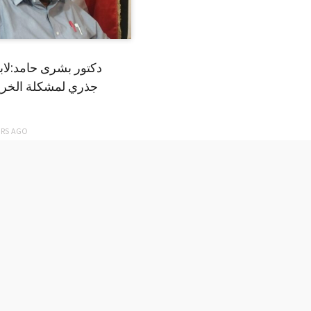
دكتور بشرى حامد:لا
جذري لمشكلة الخري
ARS
AGO