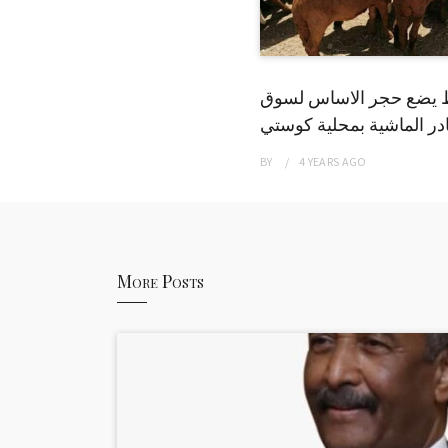
 يضع حجر الاساس لسوق
ر الماشية بمحلية كوستي
BY
4 YEARS
AGO
More Posts