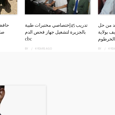
بد من حل
تدريب 45إختصاصي مختبرات طبية
حافظ
ف بولاية
بالجزيرة لتشغيل جهاز فحص الدم
صاد
الخرطوم
cbc
BY
4 YEARS
AGO
BY
4 YE